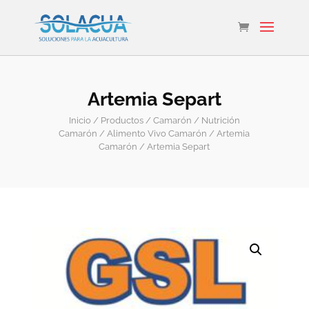
Artemia Separt
Inicio
/
Productos
/
Camarón
/
Nutrición
Camarón
/
Alimento Vivo Camarón
/
Artemia
Camarón
/ Artemia Separt