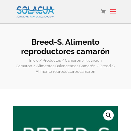
Breed-S. Alimento
reproductores camarón
Inicio
/
Productos
/
Camarón
/
Nutrición
Camarón
/
Alimentos Balanceados Camarón
/ Breed-S.
Alimento reproductores camarón